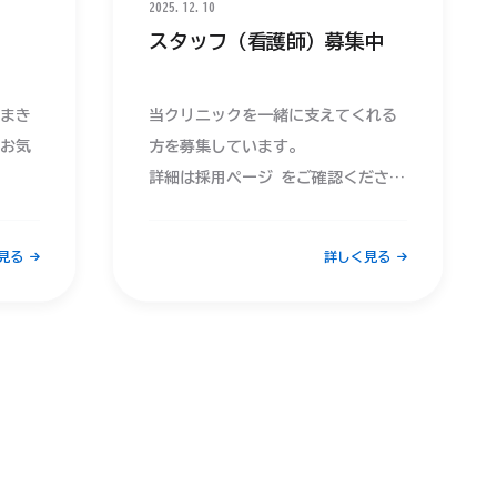
願いいたします。
2025.12.10
スタッフ（看護師）募集中
ちまき
当クリニックを一緒に支えてくれる
お気
方を募集しています。
詳細は採用ページ をご確認くださ
、心
い。
見る
詳しく見る
一部
ざい
ます
やお
をお