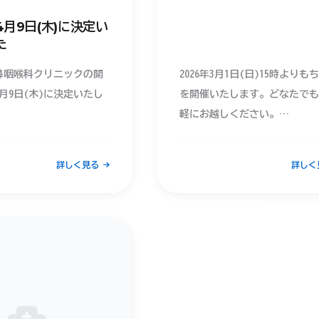
月9日(木)に決定い
た
鼻咽喉科クリニックの開
2026年3月1日(日)15時よりも
月9日(木)に決定いたし
を開催いたします。どなたでも
軽にお越しください。
いできる日を楽しみにし
皆様のお越しを、スタッフ一同
。
よりお待ちしております。
詳しく見る
詳しく
※雨天等の影響により、内容が
変更または中止となる場合がご
ます。
※当日は駐車場に限りがござい
ので、可能な限り公共交通機関
乗り合わせでのご来場にご協力
願いいたします。