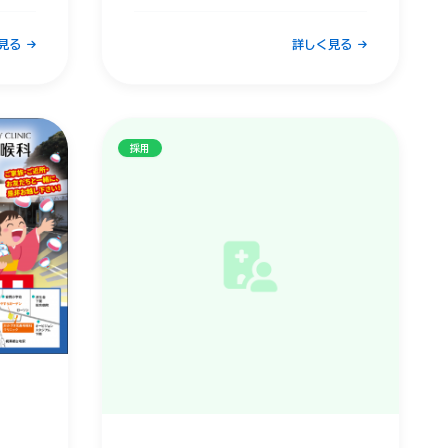
記の
完成したばかりの院内をスタッフが
ご案内します。
見る
詳しく見る
時間内であればいつでも見学可能で
す。
となり
どなたでもお気軽にお越しくださ
採用
い。
皆様のお越しを、スタッフ一同、心
よりお待ちしております。
※雨天等の影響により、内容が一部
変更または中止となる場合がござい
ます。
※当日は駐車場に限りがございます
ので、可能な限り公共交通機関やお
乗り合わせでのご来場にご協力をお